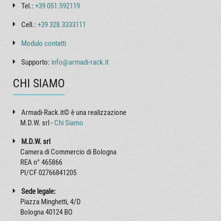
Tel.:
+39 051.592119
Cell.:
+39 328.3333111
Modulo contatti
Supporto:
info@armadi-rack.it
CHI SIAMO
Armadi-Rack.it© è una realizzazione
M.D.W. srl -
Chi Siamo
M.D.W. srl
Camera di Commercio di Bologna
REA n° 465866
PI/CF 02766841205
Sede legale:
Piazza Minghetti, 4/D
Bologna 40124 BO