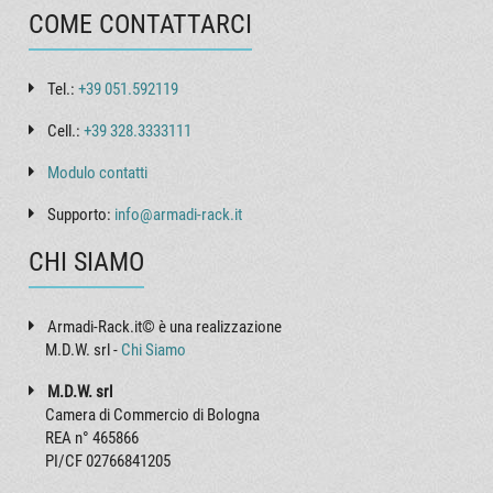
COME CONTATTARCI
Tel.:
+39 051.592119
Cell.:
+39 328.3333111
Modulo contatti
Supporto:
info@armadi-rack.it
CHI SIAMO
Armadi-Rack.it© è una realizzazione
M.D.W. srl -
Chi Siamo
M.D.W. srl
Camera di Commercio di Bologna
REA n° 465866
PI/CF 02766841205