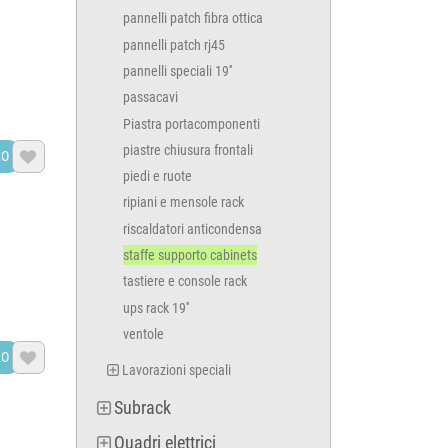
pannelli patch fibra ottica
pannelli patch rj45
pannelli speciali 19''
passacavi
Piastra portacomponenti
piastre chiusura frontali
LO

piedi e ruote
ripiani e mensole rack
riscaldatori anticondensa
staffe supporto cabinets
tastiere e console rack
ups rack 19''
ventole
LO

Lavorazioni speciali
Subrack
Quadri elettrici