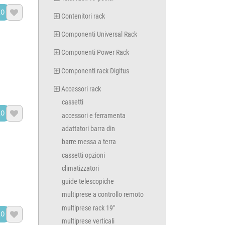
LO

Contenitori rack
Componenti Universal Rack
Componenti Power Rack
Componenti rack Digitus
Accessori rack
cassetti
LO

accessori e ferramenta
adattatori barra din
barre messa a terra
cassetti opzioni
climatizzatori
guide telescopiche
multiprese a controllo remoto
multiprese rack 19"
LO

multiprese verticali