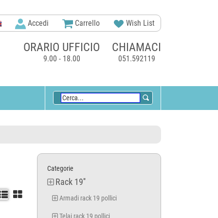
Accedi
Carrello
Wish List
ORARIO UFFICIO
CHIAMACI
9.00 - 18.00
051.592119
Categorie
Rack 19''


Armadi rack 19 pollici
Telai rack 19 pollici