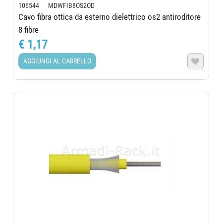
106544 MDWFIB8OS2OD
Cavo fibra ottica da esterno dielettrico os2 antiroditore
8 fibre
€ 1,17
AGGIUNGI AL CARRELLO
