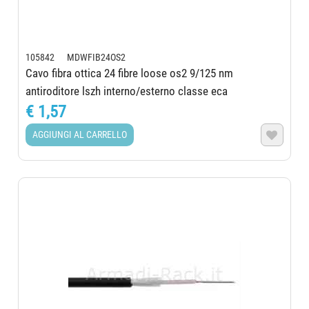
105842 MDWFIB24OS2
Cavo fibra ottica 24 fibre loose os2 9/125 nm
antiroditore lszh interno/esterno classe eca
€ 1,57
AGGIUNGI AL CARRELLO
