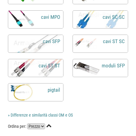
cavi MPO
cavi SC SC
cavi SFP
cavi ST SC
cavi ST ST
moduli SFP
pigtail
» Differenze e similarità classi OM e OS

Ordina per: