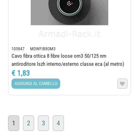
105847 MDWFIB8OM3
Cavo fibra ottica 8 fibre loose om3 50/125 nm
antiroditore lszh interno/esterno classe eca (al metro)
€ 1,83
AGGIUNGI AL CARRELLO

1
2
3
4