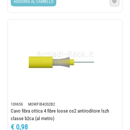
AGGIUNGI AL CARRELLO

109656 MDWFIB4OS2B2
Cavo fibra ottica 4 fibre loose os2 antiroditore lszh
classe b2ca (al metro)
€ 0,98