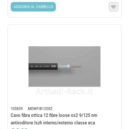
AGGIUNGI AL CARRELLO

105839 MDWFIB12OS2
Cavo fibra ottica 12 fibre loose os2 9/125 nm
antiroditore lszh interno/esterno classe eca