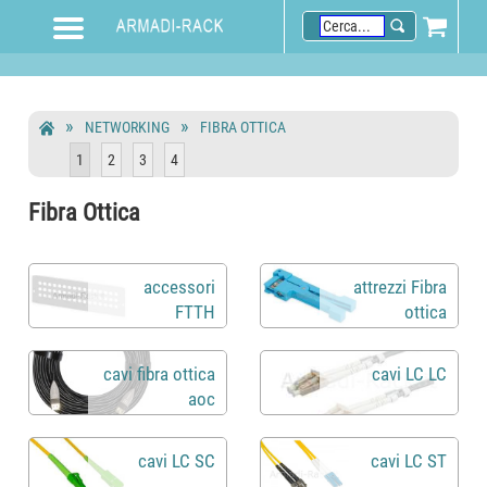
NETWORKING
FIBRA OTTICA
1
2
3
4
Fibra Ottica
accessori
attrezzi Fibra
FTTH
ottica
cavi fibra ottica
cavi LC LC
aoc
cavi LC SC
cavi LC ST