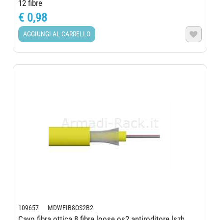
12 fibre
€ 0,98
AGGIUNGI AL CARRELLO

109657 MDWFIB8OS2B2
Cavo fibra ottica 8 fibre loose os2 antiroditore lszh