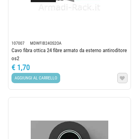
107007 MDWFIB24OS2OA
Cavo fibra ottica 24 fibre armato da esterno antiroditore
os2
€ 1,70
AGGIUNGI AL CARRELLO
