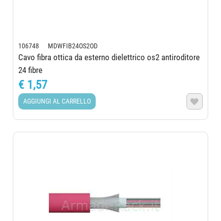
106748 MDWFIB24OS2OD
Cavo fibra ottica da esterno dielettrico os2 antiroditore
24 fibre
€ 1,57
AGGIUNGI AL CARRELLO
