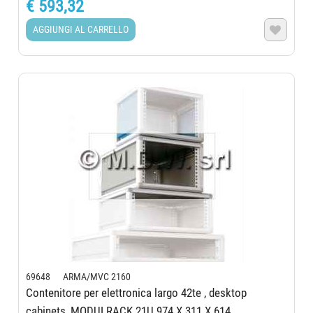
€ 593,32
AGGIUNGI AL CARRELLO

69648 ARMA/MVC 2160
Contenitore per elettronica largo 42te , desktop
cabinets, MODULRACK 21U 974 X 311 X 614