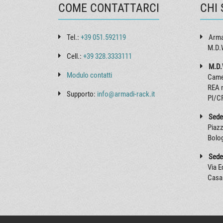
COME CONTATTARCI
CHI
Tel.:
+39 051.592119
Arma
M.D.W
Cell.:
+39 328.3333111
M.D.
Modulo contatti
Came
REA 
Supporto:
info@armadi-rack.it
PI/C
Sede
Piazz
Bolo
Sede
Via 
Casa