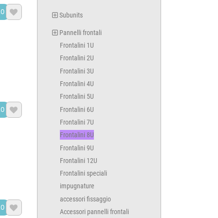
LO

Subunits
Pannelli frontali
Frontalini 1U
Frontalini 2U
Frontalini 3U
Frontalini 4U
Frontalini 5U
Frontalini 6U
LO

Frontalini 7U
Frontalini 8U
Frontalini 9U
Frontalini 12U
Frontalini speciali
impugnature
accessori fissaggio
LO

Accessori pannelli frontali