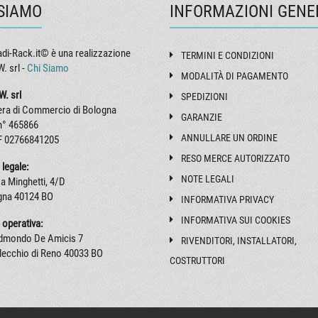
 SIAMO
INFORMAZIONI GENE
di-Rack.it© è una realizzazione
TERMINI E CONDIZIONI
. srl -
Chi Siamo
MODALITÀ DI PAGAMENTO
W. srl
SPEDIZIONI
ra di Commercio di Bologna
GARANZIE
n° 465866
ANNULLARE UN ORDINE
F 02766841205
RESO MERCE AUTORIZZATO
 legale:
NOTE LEGALI
a Minghetti, 4/D
gna 40124 BO
INFORMATIVA PRIVACY
INFORMATIVA SUI COOKIES
 operativa:
Edmondo De Amicis 7
RIVENDITORI, INSTALLATORI,
lecchio di Reno 40033 BO
COSTRUTTORI