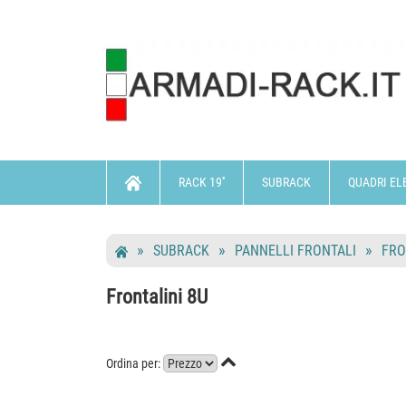
RACK 19''
SUBRACK
QUADRI EL
SUBRACK
PANNELLI FRONTALI
FRO
Frontalini 8U

Ordina per: