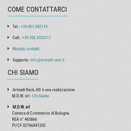
COME CONTATTARCI
Tel.:
+39 051.592119
Cell.:
+39 328.3333111
Modulo contatti
Supporto:
info@armadi-rack.it
CHI SIAMO
Armadi-Rack.it© è una realizzazione
M.D.W. srl -
Chi Siamo
M.D.W. srl
Camera di Commercio di Bologna
REA n° 465866
PI/CF 02766841205