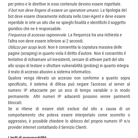
per primo e le direttive in esso contenute devono essere rispettate.
Il bot non deve fingere di essere un operatore umano
. La tipologia del
bot deve essere chiaramente indicata nello User-Agent e deve essere
reperibile in rete un sito che ne spieghi finalità e identifichi il soggetto
giuridico che ne è responsabile.
Frequenza di accesso ragionevole
. La frequenza tra una richiesta e
l'altra non deve essere inferiore ai 2 secondi.
Utilizzo per scopi leciti.
Non è consentita la copiatura massiva delle
pagine (scraping) in quanto viola il diritto d'autore. Non è consentito il
tentativo di richiamare url inesistenti, cercare di attivare parti del sito
allo scopo di testare o sfruttare vulnerabilità (probing) in quanto integra
il reato di accesso abusivo a sistema informatico.
Qualora venga rilevato un accesso non conforme a quanto sopra
specificato, il sistema di difesa può negare l'accesso al server al
numero IP attaccante per un arco di tempo variabile o in modo
permanente. Altri numeri IP adiacenti possono venire parimenti
bloccati.
Se si ritiene di essere stati esclusi dal sito a causa di un
comportamento che poteva essere interpretato come scorretto o
aggressivo, è possibile chiedere lo sblocco del proprio numero IP e/o
provider internet contattando il Servizio Clienti.