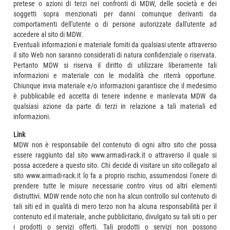
pretese o azioni di terzi nei confronti di MDW, delle società e dei
soggetti sopra menzionati per danni comunque derivanti da
comportamenti dell'utente o di persone autorizzate dall'utente ad
accedere al sito di MDW.
Eventuali informazioni e materiale forniti da qualsiasi utente attraverso
il sito Web non saranno considerati di natura confidenziale o riservata.
Pertanto MDW si riserva il diritto di utilizzare liberamente tali
informazioni e materiale con le modalità che riterrà opportune.
Chiunque invia materiale e/o informazioni garantisce che il medesimo
è pubblicabile ed accetta di tenere indenne e manlevata MDW da
qualsiasi azione da parte di terzi in relazione a tali materiali ed
informazioni.
Link
MDW non è responsabile del contenuto di ogni altro sito che possa
essere raggiunto dal sito www.armadi-rack.it o attraverso il quale si
possa accedere a questo sito. Chi decide di visitare un sito collegato al
sito www.armadi-rack.it lo fa a proprio rischio, assumendosi l'onere di
prendere tutte le misure necessarie contro virus od altri elementi
distruttivi. MDW rende noto che non ha alcun controllo sul contenuto di
tali siti ed in qualità di mero terzo non ha alcuna responsabilità per il
contenuto ed il materiale, anche pubblicitario, divulgato su tali siti o per
i prodotti o servizi offerti. Tali prodotti o servizi non possono