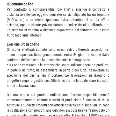
Il Contratto on-line
Per contratto di compravendita "on- line" si intende il contratto a
distanza avente per oggetto beni e/o servizi stipulato tra un fornitore
(M.D.W. srl) e un cliente (persona fisica detentore di partita IVA o
azienda, oppure cliente privato dotato di codice fiscale) nell'ambito di
un sistema di vendita a distanza organizzato dal fornitore per essere
fruito mediante internet.
Evasione Ordini on-line
Gli ordini effettuati sul sito sono evasi, salvo differente accordo, nel
minor tempo possibile; generalmente entro 5* giorni lavorativi dalla
conferma dell'ordine per la merce disponibile a magazzino.
* = Fanno eccezione alle tempistiche sopra indicate i beni da produrre,
in parte o del tutto; da assemblare, in parte o del tutto; da lavorare su
specifiche del cliente; da importare. Le lavorazioni su disegno o
progetto vengono gestite con Offerta scritta nella quale sono indicati i
tempi di lavorazione.
Qualora uno o più prodotti ordinati non fossero disponibili perché
momentaneamente esauriti o usciti di produzione è facoltà di MDW
sostituire i suddetti prodotti con articoli equivalenti o superiori, in caso
la sostituzione con prodotti analoghi non sia possibile verrà proposto un
articolo simile tramite comunicazione scritta. E' facoltà di MDW evadere