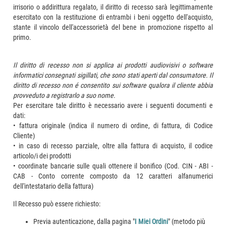
irrisorio o addirittura regalato, il diritto di recesso sarà legittimamente
esercitato con la restituzione di entrambi i beni oggetto dell'acquisto,
stante il vincolo dell'accessorietà del bene in promozione rispetto al
primo.
Il diritto di recesso non si applica ai prodotti audiovisivi o software
informatici consegnati sigillati, che sono stati aperti dal consumatore. Il
diritto di recesso non é consentito sui software qualora il cliente abbia
provveduto a registrarlo a suo nome.
Per esercitare tale diritto è necessario avere i seguenti documenti e
dati:
• fattura originale (indica il numero di ordine, di fattura, di Codice
Cliente)
• in caso di recesso parziale, oltre alla fattura di acquisto, il codice
articolo/i dei prodotti
• coordinate bancarie sulle quali ottenere il bonifico (Cod. CIN - ABI -
CAB - Conto corrente composto da 12 caratteri alfanumerici
dell'intestatario della fattura)
Il Recesso può essere richiesto:
Previa autenticazione, dalla pagina "
I Miei Ordini
" (metodo più