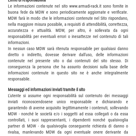
Limiti di responsabilità
Le informazioni contenute nel sito www.armadi-rack.it sono fornite in
buona fede da MDW e sono periodicamente aggiornate e verificate.
MDW farà in modo che le informazioni contenute nel Sito rispondano,
nella maggiore misura possibile, a requisiti di attendibilità, correttezza,
accuratezza e attualità. MDW, per altro, è sollevata da ogni
responsabilità per eventuali errori o inesattezze nel contenuto di tali
informazioni.
In nessun caso MDW sarà ritenuta responsabile per qualsiasi danno
diretto o indiretto, dovesse derivare dall'uso, delle informazioni
contenute nel presente sito o dai contenuti del sito stesso. Di
conseguenza la persona che ha assunto decisioni sulla base delle
informazioni contenute in questo sito ne è anche integralmente
responsabile.
Messaggi ed informazioni inviati tramite il sito
L'utente si assume ogni responsabilità sul contenuto dei messaggi
inviati riconoscendosene unico responsabile e dichiarando e
garantendo di averne acquisito legittimamente i contenuti, sollevando
MDW - nonché le società e/o i soggetti ad essa collegati o da essa
controllati, i suoi rappresentanti, i dipendenti nonché qualsivoglia
partner di MDW - da qualsivoglia conseguente richiesta di danno o
rivalsa, manlevando MDW da ogni eventuale onere derivante da