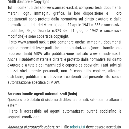
Diritti d'autore e Copyright
Tutti i contenuti del sito www.armadi-rack.it, compresi testi, documenti,
marchi, loghi, immagini, grafica, la loro disposizione e i loro
adattamenti sono protetti dalla normativa sul diritto d'Autore e dalla
normativa a tutela dei Marchi (Legge 22 aprile 1941 n.633 e successive
modifiche, Regio Decreto n.929 del 21 giugno 1942 e successive
modifiche) e sono coperti da copyright.
Il sito www.armadi-rack.it può contenere anche immagini, documenti,
loghi e marchi di terze parti che hanno autorizzato (anche tramite loro
rappresentanti) MDW alla pubblicazione nel sito www.armadi-rack.it.
Anche il suddetto materiale di terzi è protetto dalla normativa sul diritto
d'Autore e a tutela dei marchi ed è coperto da copyright. Fatti salvi gli
utilizzi strettamente personali, non è consentito copiare, alterare,
distribuire, pubblicare o utilizzare i contenuti del presente sito senza
autorizzazione specifica di MDW.
Accesso tramite agenti automatizzati (bots)
Questo sito è dotato di sistema di difesa automatizzato contro attacchi
esterni.
Il sito è accessibile ad agenti automatizzati purché soddisfino le
seguenti condizioni:
Aderenza al protocollo robots.txt
. Il file
robots.txt
deve essere acceduto