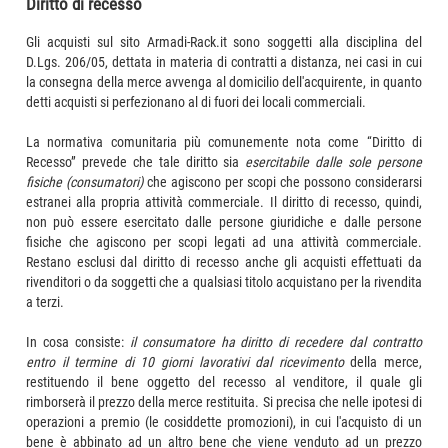
Diritto di recesso
Gli acquisti sul sito Armadi-Rack.it sono soggetti alla disciplina del
D.Lgs. 206/05, dettata in materia di contratti a distanza, nei casi in cui
la consegna della merce avvenga al domicilio dell'acquirente, in quanto
detti acquisti si perfezionano al di fuori dei locali commerciali.
La normativa comunitaria più comunemente nota come “Diritto di
Recesso” prevede che tale diritto sia
esercitabile dalle sole persone
fisiche (consumatori)
che agiscono per scopi che possono considerarsi
estranei alla propria attività commerciale. Il diritto di recesso, quindi,
non può essere esercitato dalle persone giuridiche e dalle persone
fisiche che agiscono per scopi legati ad una attività commerciale.
Restano esclusi dal diritto di recesso anche gli acquisti effettuati da
rivenditori o da soggetti che a qualsiasi titolo acquistano per la rivendita
a terzi.
In cosa consiste:
il consumatore ha diritto di recedere dal contratto
entro il termine di 10 giorni lavorativi dal ricevimento
della merce,
restituendo il bene oggetto del recesso al venditore, il quale gli
rimborserà il prezzo della merce restituita. Si precisa che nelle ipotesi di
operazioni a premio (le cosiddette promozioni), in cui l'acquisto di un
bene è abbinato ad un altro bene che viene venduto ad un prezzo