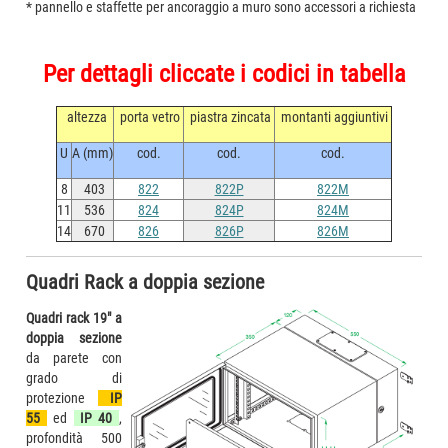
* pannello e staffette per ancoraggio a muro sono accessori a richiesta
Per dettagli cliccate i codici in tabella
altezza
porta vetro
piastra zincata
montanti aggiuntivi
U
A (mm)
cod.
cod.
cod.
8
403
822
822P
822M
11
536
824
824P
824M
14
670
826
826P
826M
Quadri Rack a doppia sezione
Quadri rack 19" a
doppia sezione
da parete con
grado di
protezione
IP
55
ed
IP 40
,
profondità 500