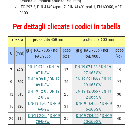
profondità (modelli profondi 600 mm)
IEC 297-2, DIN 41494/part 7, DIN 41491 part 1, EN 60950, VDE
0100
Per dettagli cliccate i codici in tabella
altezza
profondità 450 mm
profondità 600 mm
grigi RAL 7035 / neri
peso
grigi RAL 7035 / neri
peso
U
(mm)
RAL 9005
(kg)
RAL 9005
(kg)
DN-19 07-U
/
DN-19
DN-19 07-U66
/
DN-19
7
420
17
19
07-U-SW
07-U66-SW
DN-19 09-U
/
DN-19
DN-19 09-U66
/
DN-19
9
509
20
23
09-U-SW
09-U66-SW
DN-19 12-U
/
DN-19
DN-19 12-U66
/
DN-19
12
643
25
30
12-U-SW
12-U66-SW
DN-19 16-U
/
DN-19
DN-19 16-U66
/
DN-19
16
820
31
37
16-U-SW
16-U66-SW
DN-19 20-U
/
DN-19
DN-19 20-U66
/
DN-19
20
998
35
40
20-U-SW
20-U66-SW