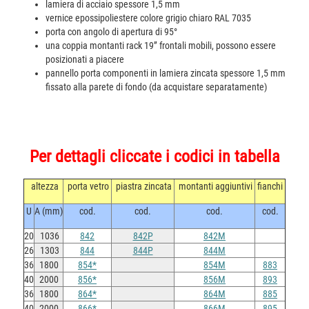
lamiera di acciaio spessore 1,5 mm
vernice epossipoliestere colore grigio chiaro RAL 7035
porta con angolo di apertura di 95°
una coppia montanti rack 19” frontali mobili, possono essere
posizionati a piacere
pannello porta componenti in lamiera zincata spessore 1,5 mm
fissato alla parete di fondo (da acquistare separatamente)
Per dettagli cliccate i codici in tabella
altezza
porta vetro
piastra zincata
montanti aggiuntivi
fianchi
U
A (mm)
cod.
cod.
cod.
cod.
20
1036
842
842P
842M
26
1303
844
844P
844M
36
1800
854*
854M
883
40
2000
856*
856M
893
36
1800
864*
864M
885
40
2000
866*
866M
895