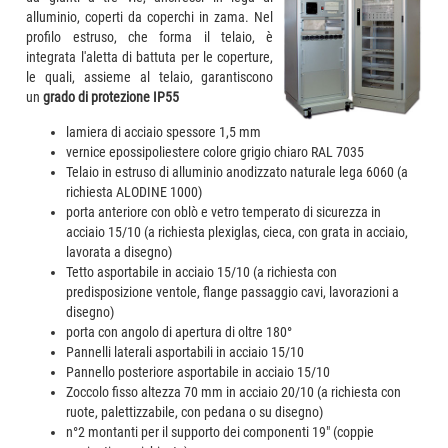
alluminio, coperti da coperchi in zama. Nel
profilo estruso, che forma il telaio, è
integrata l'aletta di battuta per le coperture,
le quali, assieme al telaio, garantiscono
un
grado di protezione IP55
lamiera di acciaio spessore 1,5 mm
vernice epossipoliestere colore grigio chiaro RAL 7035
Telaio in estruso di alluminio anodizzato naturale lega 6060 (a
richiesta ALODINE 1000)
porta anteriore con oblò e vetro temperato di sicurezza in
acciaio 15/10 (a richiesta plexiglas, cieca, con grata in acciaio,
lavorata a disegno)
Tetto asportabile in acciaio 15/10 (a richiesta con
predisposizione ventole, flange passaggio cavi, lavorazioni a
disegno)
porta con angolo di apertura di oltre 180°
Pannelli laterali asportabili in acciaio 15/10
Pannello posteriore asportabile in acciaio 15/10
Zoccolo fisso altezza 70 mm in acciaio 20/10 (a richiesta con
ruote, palettizzabile, con pedana o su disegno)
n°2 montanti per il supporto dei componenti 19" (coppie