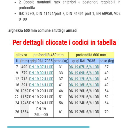
2 Coppie montanti rack anteriori + posteriori, regolabili in
profondità
IEC 297-2, DIN 41494/part 7, DIN 41491 part 1, EN 60950, VDE
0100
larghezza 600 mm comune a tutti gli armadi
Per dettagli cliccate i codici in tabella
altezza
profondità 450 mm
profondità 600 mm
U
(mm)
grigi RAL 7035
peso (kg)
grigi RAL 7035
peso (kg)
7
490
DN-19 07U-I-OD
31
DN-19 07U-6/6-I-OD
37
9
579
DN-19 09U-I-OD
33
DN-19 09U-6/6-I-OD
40
12
713
DN-19 12U-I-OD
37
DN-19 12U-6/6-I-OD
43
16
891
DN-19 16U-I-OD
41
DN-19 16U-6/6-I-OD
49
20
1069
DN-19 20U-I-OD
46
DN-19 20U-6/6-I-OD
54
22
1157
DN-19 22U-I-OD
51
DN-19 22U-6/6-I-OD
59
24
1245
DN-19 24U-I-OD
56
DN-19 24U-6/6-I-OD
64
DN-19
26
1334
61
DN-19 26U-6/6-I-OD
70
26U-I-OD