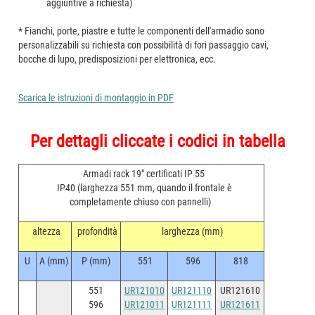
aggiuntive a richiesta)
* Fianchi, porte, piastre e tutte le componenti dell'armadio sono
personalizzabili su richiesta con possibilità di fori passaggio cavi,
bocche di lupo, predisposizioni per elettronica, ecc.
Scarica le istruzioni di montaggio in PDF
Per dettagli cliccate i codici in tabella
Armadi rack 19" certificati IP 55
IP40 (larghezza 551 mm, quando il frontale è
completamente chiuso con pannelli)
altezza
profondità
larghezza (mm)
U
A (mm)
P (mm)
551
596
818
551
UR121010
UR121110
UR121610
596
UR121011
UR121111
UR121611