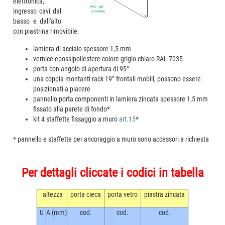
elettronica,
ingresso cavi dal
basso e dall'alto
con piastrina rimovibile.
lamiera di acciaio spessore 1,5 mm
vernice epossipoliestere colore grigio chiaro RAL 7035
porta con angolo di apertura di 95°
una coppia montanti rack 19” frontali mobili, possono essere
posizionati a piacere
pannello porta componenti in lamiera zincata spessore 1,5 mm
fissato alla parete di fondo*
kit 4 staffette fissaggio a muro
art.15
*
* pannello e staffette per ancoraggio a muro sono accessori a richiesta
Per dettagli cliccate i codici in tabella
altezza
porta cieca
porta vetro
piastra zincata
U
A (mm)
cod.
cod.
cod.