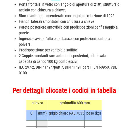
Porta frontale in vetro con angolo di apertura di 210°, struttura di
acciaio con chiusura a chiave,
Blocco anteriore incernierato con angolo di rotazione di 102°
Fianchi laterali smontabili con chiusura a chiave
Parete posteriore amovibile con predisposizioni per fissaggio a
parete
Ingresso cavi dall'alto o dal basso, con protezioni contro la
polvere
Predisposizione per ventole a soffitto
2 Coppie montanti rack anteriori + posteriori, ad elevata
capacità di carico 100 kg complessivi
IEC 297-2, DIN 41494/part 7, DIN 41491 part 1, EN 60950, VDE
0100
Per dettagli cliccate i codici in tabella
altezza
profondità 600 mm
U
(mm)
grigio chiaro RAL 7035
peso (kg)