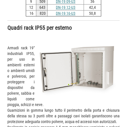
9
509
DN-19 09-U3
36
12
643
DN-19 12-U3
42,4
16
820
DN-19 16-U3
50,8
Quadri rack IP55 per esterno
Armadi rack 19"
industriali IP55,
per uso in
ambienti esterni
o ambienti umidi
e polverosi, per
proteggere i
dispositivi da
polvere, sabbia e
liquidi come
pioggia, schizzi e neve.
Guarnizioni in gomma lungo tutto il perimetro della porta e chiusura
della stessa su 3 punti oltre a passaggi cavi isolati garantiscono una
protezione adeguata contro polvere, acqua ed accessi non autorizzati.