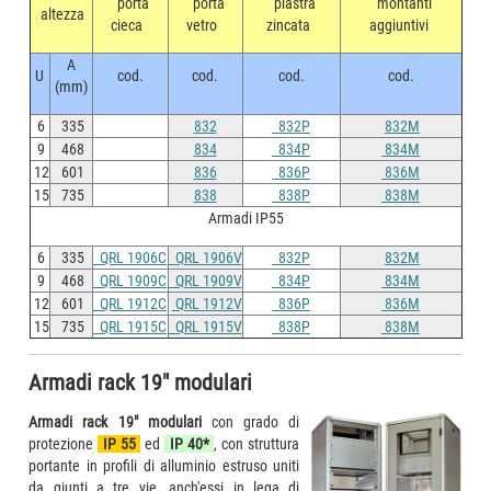
porta
porta
piastra
montanti
altezza
cieca
vetro
zincata
aggiuntivi
A
U
cod.
cod.
cod.
cod.
(mm)
6
335
832
832P
832M
9
468
834
834P
834M
12
601
836
836P
836M
15
735
838
838P
838M
Armadi IP55
6
335
QRL 1906C
QRL 1906V
832P
832M
9
468
QRL 1909C
QRL 1909V
834P
834M
12
601
QRL 1912C
QRL 1912V
836P
836M
15
735
QRL 1915C
QRL 1915V
838P
838M
Armadi rack 19" modulari
Armadi rack 19" modulari
con grado di
protezione
IP 55
ed
IP 40*
, con struttura
portante in profili di alluminio estruso uniti
da giunti a tre vie, anch'essi in lega di