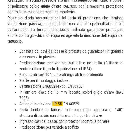
Realizzato in acciaio spessore 1.5 mm monoblocco verniciato a polveri
di poliestere colore grigio chiaro RAL7035 per la massima protezione
contro la corrosione da agenti atmosferici.
Ricambio d’aria assicurato dal tettuccio di protezione che fornisce
ventilazione passiva, equipaggiabile con ventole opzionali ai due lati
dell'armadio. La forma del tettuccio inclinata garantisce protezione
anche contro gli schizzi di acqua ed agevola la rimozione dell'acqua dal
tettuccio.
L’entrata dei cavi dal basso è protetta da guarnizioni in gomma
e passacavi in plastica
Predisposizione per ventole sui lati e nel tetto (l'utilizzo di
ventole riduce il grado di protezione ad IP54)
2 montanti rack 19" numerati regolabili in profondità
Staffe per il montaggio incluse.
Certificazione EN60529-IP55, EN60950
In lamiera d'acciaio 1,5 mm laccato, colori grigio chiaro (RAL
7035)
Rating di protezione
IP 55
EN 60529
Porta frontale in lamiera con angolo di apertura di 140°,
struttura di acciaio con chiusura a tre punti e chiave
Ingresso cavi dal basso, con protezioni contro la polvere
Predisposizione per ventole a soffitto