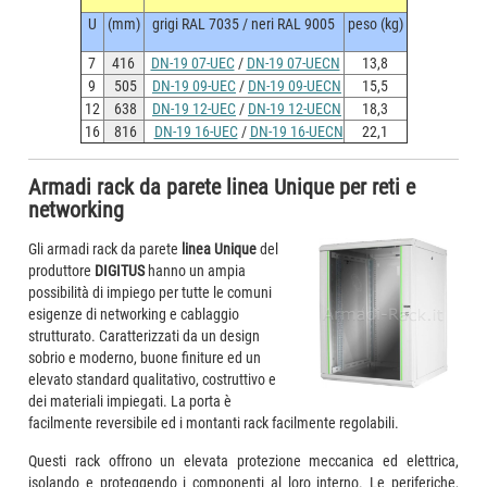
U
(mm)
grigi RAL 7035 / neri RAL 9005
peso (kg)
7
416
DN-19 07-UEC
/
DN-19 07-UECN
13,8
9
505
DN-19 09-UEC
/
DN-19 09-UECN
15,5
12
638
DN-19 12-UEC
/
DN-19 12-UECN
18,3
16
816
DN-19 16-UEC
/
DN-19 16-UECN
22,1
Armadi rack da parete linea Unique per reti e
networking
Gli armadi rack da parete
linea Unique
del
produttore
DIGITUS
hanno un ampia
possibilità di impiego per tutte le comuni
esigenze di networking e cablaggio
strutturato. Caratterizzati da un design
sobrio e moderno, buone finiture ed un
elevato standard qualitativo, costruttivo e
dei materiali impiegati. La porta è
facilmente reversibile ed i montanti rack facilmente regolabili.
Questi rack offrono un elevata protezione meccanica ed elettrica,
isolando e proteggendo i componenti al loro interno. Le periferiche,