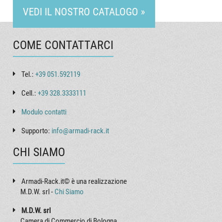
VEDI IL NOSTRO CATALOGO »
COME CONTATTARCI
Tel.:
+39 051.592119
Cell.:
+39 328.3333111
Modulo contatti
Supporto:
info@armadi-rack.it
CHI SIAMO
Armadi-Rack.it© è una realizzazione
M.D.W. srl -
Chi Siamo
M.D.W. srl
Camera di Commercio di Bologna