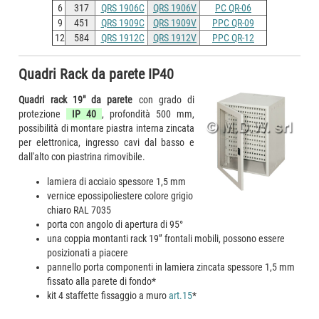
6
317
QRS 1906C
QRS 1906V
PC QR-06
9
451
QRS 1909C
QRS 1909V
PPC QR-09
12
584
QRS 1912C
QRS 1912V
PPC QR-12
Quadri Rack da parete IP40
Quadri rack 19" da parete
con grado di
protezione
IP 40
, profondità 500 mm,
possibilità di montare piastra interna zincata
per elettronica, ingresso cavi dal basso e
dall'alto con piastrina rimovibile.
lamiera di acciaio spessore 1,5 mm
vernice epossipoliestere colore grigio
chiaro RAL 7035
porta con angolo di apertura di 95°
una coppia montanti rack 19” frontali mobili, possono essere
posizionati a piacere
pannello porta componenti in lamiera zincata spessore 1,5 mm
fissato alla parete di fondo*
kit 4 staffette fissaggio a muro
art.15
*