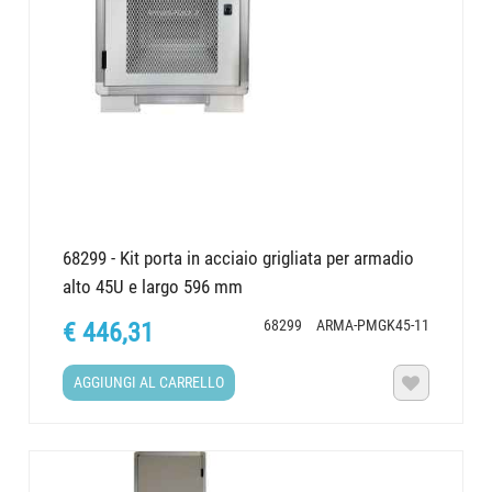
68299 - Kit porta in acciaio grigliata per armadio
alto 45U e largo 596 mm
68299
ARMA-PMGK45-11
€ 446,31
AGGIUNGI AL CARRELLO
