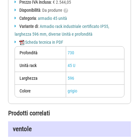
bocche di lupo, predisposizioni per elettronica,
ecc.
Prezzo IVA inclusa
: € 2.544,05
Disponibilità
: Da produrre
Armadi rack 19" certificati
IP 55.
Categoria
:
armadio 45 unità
cliccate i codici in tabella per accedere allo specifico armadio
Variante di
:
Armadio rack industriale certificato IP55,
altezza
profondità
larghezza (mm)
larghezza 596 mm, diverse Unità e profondità
U
A (mm)
P (mm)
596
Scheda tecnica in PDF
551
UR121110
596
UR121111
Profondità
730
12
641
730
UR121114
818
UR121116
Unità rack
45 U
996
UR121120
551
UR151110
Larghezza
596
596
UR151111
15
774
730
UR151114
Colore
grigio
818
UR151116
996
UR151120
551
UR181110
596
UR181111
Prodotti correlati
18
907
730
UR181114
818
UR181116
ventole
996
UR181120
551
UR241110