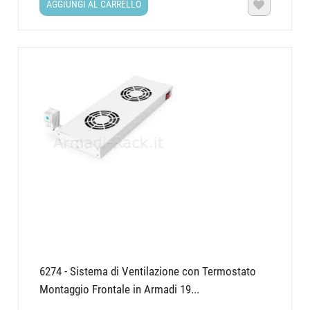
AGGIUNGI AL CARRELLO

818
UR451116
996
UR451120
Per misure diverse da quelle indicate in tabella è comunque possibile
chiedere un preventivo contattando l'ufficio commerciale tramite il
pulsante "FAI UNA DOMANDA" che trovate quì sotto, oppure utilizzando
la mail indicata tra i contatti a fondo pagina.
6274 - Sistema di Ventilazione con Termostato
Montaggio Frontale in Armadi 19...