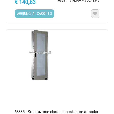
68331
ARMA-PMVGLASS45
€ 140,63
AGGIUNGI AL CARRELLO

68335 - Sostituzione chiusura posteriore armadio