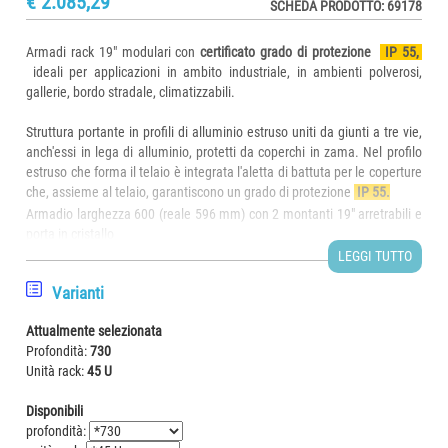
€ 2.085,29
SCHEDA PRODOTTO: 69178
Armadi rack 19" modulari con
certificato grado di protezione
IP 55,
ideali per applicazioni in ambito industriale, in ambienti polverosi,
gallerie, bordo stradale, climatizzabili.
Struttura portante in profili di alluminio estruso uniti da giunti a tre vie,
anch'essi in lega di alluminio, protetti da coperchi in zama. Nel profilo
estruso che forma il telaio è integrata l'aletta di battuta per le coperture
che, assieme al telaio, garantiscono un grado di protezione
IP 55.
Armadio larghezza 600 (reale 596 mm) con 2 montanti 19" arretrabili e
porta in cristallo
- scheda tecnica comune a tutti gli armadi indicati nella sottostante
LEGGI TUTTO
tabella di comparazione
Varianti
- gli unici parametri che cambiano sono la profondità "P" ed il numero di
unità "U" e quindi l'altezza "A"
Attualmente selezionata
Profondità:
730
Composizione di fornitura:
Unità rack:
45 U
- Telaio in estruso di alluminio anodizzato naturale lega 6060 (a
richiesta ALODINE 1000, anodizzato colorato, verniciato a polveri in
Disponibili
forno)
profondità:
- Porta anteriore in acciaio 15/10 verniciato grigio chiaro RAL 7035