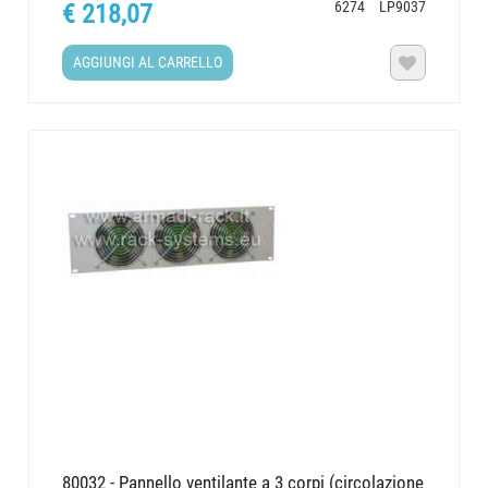
6274
LP9037
€ 218,07
AGGIUNGI AL CARRELLO

80032 - Pannello ventilante a 3 corpi (circolazione