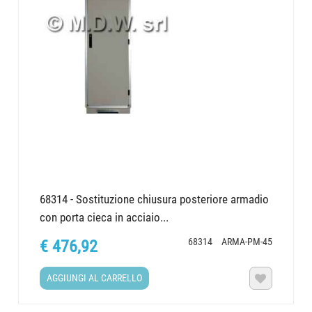
68314 - Sostituzione chiusura posteriore armadio
con porta cieca in acciaio...
68314
ARMA-PM-45
€ 476,92
AGGIUNGI AL CARRELLO
