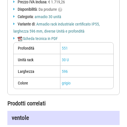
bocche di lupo, predisposizioni per elettronica,
ecc.
Prezzo IVA inclusa
: € 1.719,26
Disponibilità
: Da produrre
Armadi rack 19" certificati
IP 55.
Categoria
:
armadio 30 unità
cliccate i codici in tabella per accedere allo specifico armadio
Variante di
:
Armadio rack industriale certificato IP55,
altezza
profondità
larghezza (mm)
larghezza 596 mm, diverse Unità e profondità
U
A (mm)
P (mm)
596
Scheda tecnica in PDF
551
UR121110
596
UR121111
Profondità
551
12
641
730
UR121114
818
UR121116
Unità rack
30 U
996
UR121120
551
UR151110
Larghezza
596
596
UR151111
15
774
730
UR151114
Colore
grigio
818
UR151116
996
UR151120
551
UR181110
596
UR181111
Prodotti correlati
18
907
730
UR181114
818
UR181116
ventole
996
UR181120
551
UR241110