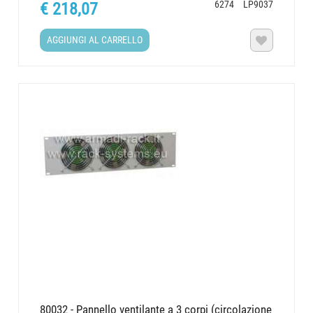
6274
LP9037
€ 218,07
AGGIUNGI AL CARRELLO

80032 - Pannello ventilante a 3 corpi (circolazione