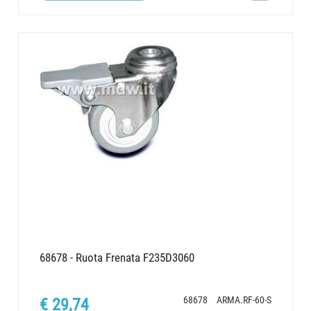
68678 - Ruota Frenata F235D3060
68678
ARMA.RF-60-S
€ 29,74