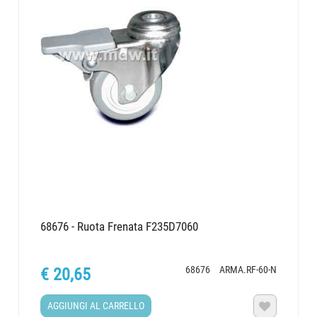
68676 - Ruota Frenata F235D7060
68676
ARMA.RF-60-N
€ 20,65
AGGIUNGI AL CARRELLO
