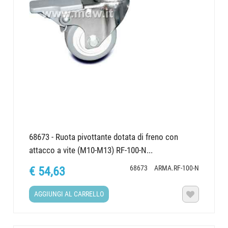
68673 - Ruota pivottante dotata di freno con
attacco a vite (M10-M13) RF-100-N...
68673
ARMA.RF-100-N
€ 54,63
AGGIUNGI AL CARRELLO
