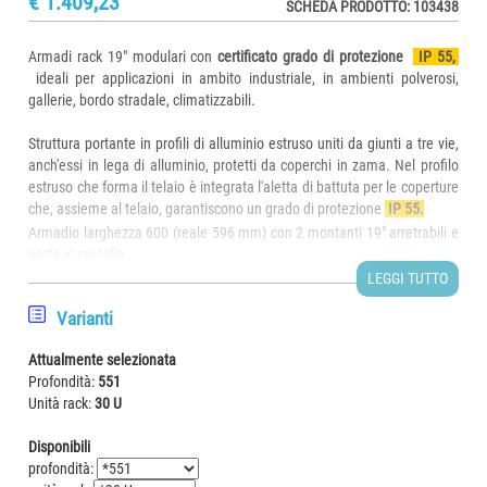
€ 1.409,23
SCHEDA PRODOTTO: 103438
Armadi rack 19" modulari con
certificato grado di protezione
IP 55,
ideali per applicazioni in ambito industriale, in ambienti polverosi,
gallerie, bordo stradale, climatizzabili.
Struttura portante in profili di alluminio estruso uniti da giunti a tre vie,
anch'essi in lega di alluminio, protetti da coperchi in zama. Nel profilo
estruso che forma il telaio è integrata l'aletta di battuta per le coperture
che, assieme al telaio, garantiscono un grado di protezione
IP 55.
Armadio larghezza 600 (reale 596 mm) con 2 montanti 19" arretrabili e
porta in cristallo
- scheda tecnica comune a tutti gli armadi indicati nella sottostante
LEGGI TUTTO
tabella di comparazione
Varianti
- gli unici parametri che cambiano sono la profondità "P" ed il numero di
unità "U" e quindi l'altezza "A"
Attualmente selezionata
Profondità:
551
Composizione di fornitura:
Unità rack:
30 U
- Telaio in estruso di alluminio anodizzato naturale lega 6060 (a
richiesta ALODINE 1000, anodizzato colorato, verniciato a polveri in
Disponibili
forno)
profondità:
- Porta anteriore in acciaio 15/10 verniciato grigio chiaro RAL 7035