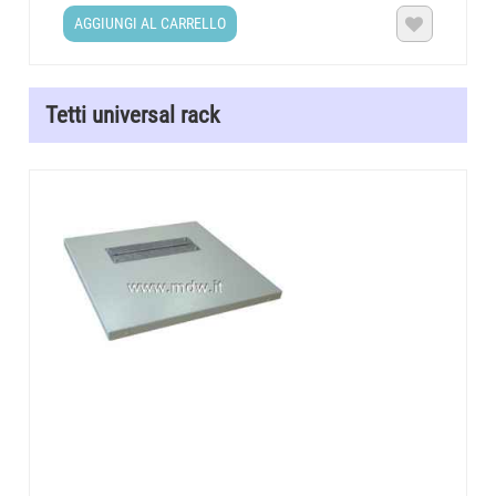
AGGIUNGI AL CARRELLO

Tetti universal rack