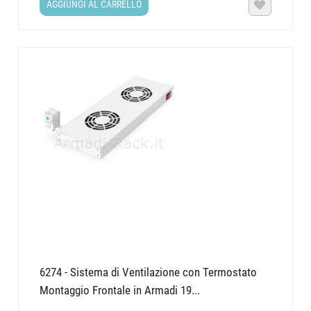
AGGIUNGI AL CARRELLO

818
UR451116
996
UR451120
Per misure diverse da quelle indicate in tabella è comunque possibile
chiedere un preventivo contattando l'ufficio commerciale tramite il
pulsante "FAI UNA DOMANDA" che trovate quì sotto, oppure utilizzando
la mail indicata tra i contatti a fondo pagina.
6274 - Sistema di Ventilazione con Termostato
Montaggio Frontale in Armadi 19...