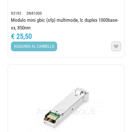
93193 DN81000
Modulo mini gbic (sfp) multimode, lc duplex 1000base-
sx, 850nm
€ 25,50
AGGIUNGI AL CARRELLO
