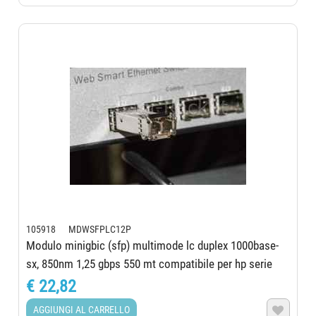
105918 MDWSFPLC12P
Modulo minigbic (sfp) multimode lc duplex 1000base-
sx, 850nm 1,25 gbps 550 mt compatibile per hp serie
enterprise con ddm
€ 22,82
AGGIUNGI AL CARRELLO
