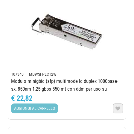
107340 MDWSFPLC12W
Modulo minigbic (sfp) multimode lc duplex 1000base-
sx, 850nm 1,25 gbps 550 mt con ddm per uso su
huawey
€ 22,82
AGGIUNGI AL CARRELLO
