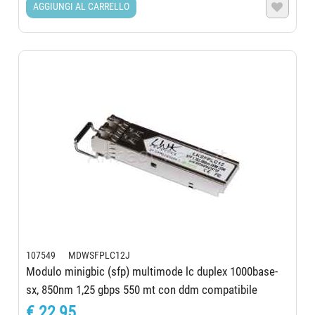
AGGIUNGI AL CARRELLO

107549 MDWSFPLC12J
Modulo minigbic (sfp) multimode lc duplex 1000base-
sx, 850nm 1,25 gbps 550 mt con ddm compatibile
juniper
€ 22,95