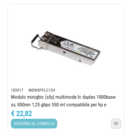
105917 MDWSFPLC12H
Modulo minigbic (sfp) multimode lc duplex 1000base-
sx, 850nm 1,25 gbps 550 mt compatibile per hp e
procurve con ddm
€ 22,82
AGGIUNGI AL CARRELLO
