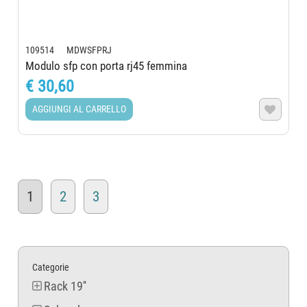
109514 MDWSFPRJ
Modulo sfp con porta rj45 femmina
€ 30,60
AGGIUNGI AL CARRELLO

1
2
3
Categorie
Rack 19''