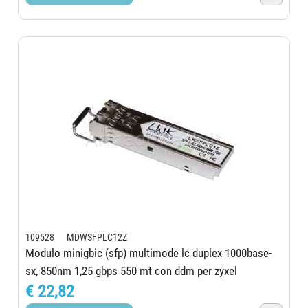
109528 MDWSFPLC12Z
Modulo minigbic (sfp) multimode lc duplex 1000base-
sx, 850nm 1,25 gbps 550 mt con ddm per zyxel
€ 22,82