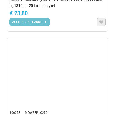
lx, 1310nm 20 km per zyxel
€ 23,80
AGGIUNGI AL CARRELLO

106273 MDWSFPLC25C