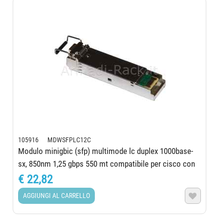
105916 MDWSFPLC12C
Modulo minigbic (sfp) multimode lc duplex 1000base-
sx, 850nm 1,25 gbps 550 mt compatibile per cisco con
ddm
€ 22,82
AGGIUNGI AL CARRELLO
