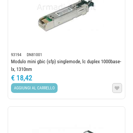
93194 DN81001
Modulo mini gbic (sfp) singlemode, lc duplex 1000base-
lx, 1310nm
€ 18,42
AGGIUNGI AL CARRELLO
