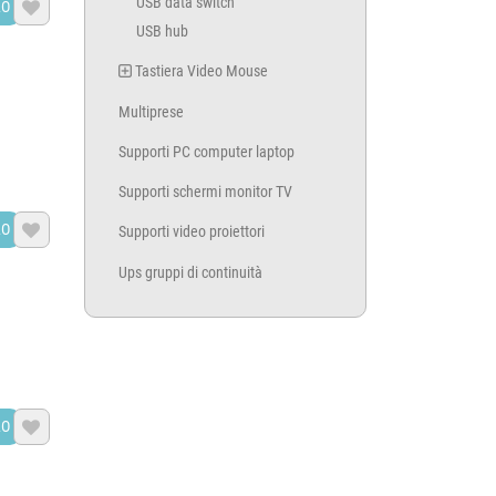
USB data switch
LO

USB hub
Tastiera Video Mouse
Multiprese
Supporti PC computer laptop
Supporti schermi monitor TV
LO

Supporti video proiettori
Ups gruppi di continuità
LO
