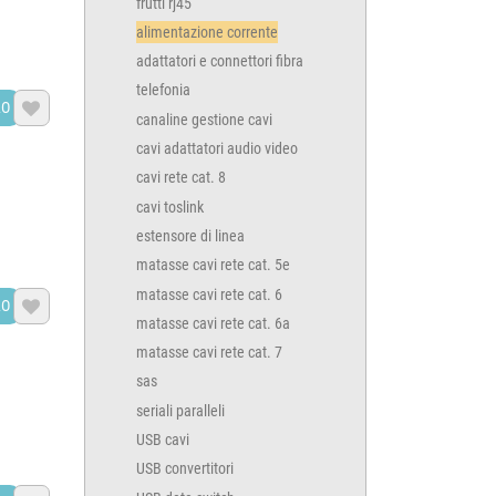
frutti rj45
alimentazione corrente
adattatori e connettori fibra
telefonia
LO

canaline gestione cavi
cavi adattatori audio video
cavi rete cat. 8
cavi toslink
estensore di linea
matasse cavi rete cat. 5e
matasse cavi rete cat. 6
LO

matasse cavi rete cat. 6a
matasse cavi rete cat. 7
sas
seriali paralleli
USB cavi
USB convertitori