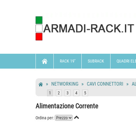
RACK 19''
SUBRACK
QUADRI EL
NETWORKING
CAVI CONNETTORI
A
1
2
3
4
5
Alimentazione Corrente

Ordina per: