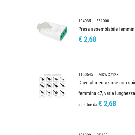
104035 F81000
Presa assemblabile femmina 
€ 2,68
1100645 MDWC712X
Cavo alimentazione con spina
femmina c7, varie lunghezz
€ 2,68
a partire da