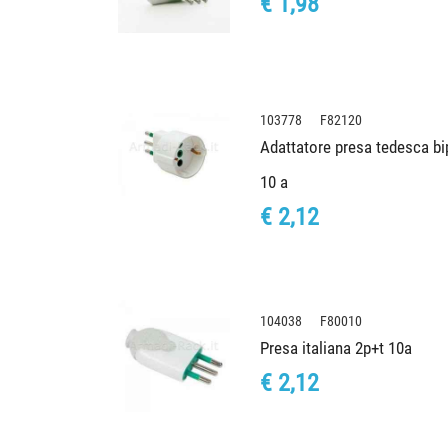
€ 1,98
103778 F82120
Adattatore presa tedesca bipo
10 a
€ 2,12
104038 F80010
Presa italiana 2p+t 10a
€ 2,12