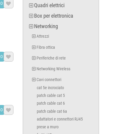
LO

Quadri elettrici
Box per elettronica
Networking
Attrezzi
Fibra ottica
LO

Periferiche di rete
Networking Wireless
Cavi connettori
cat 5e incrociato
patch cable cat 5
patch cable cat 6
LO

patch cable cat 6a
adattatori e connettori RJ45
prese a muro