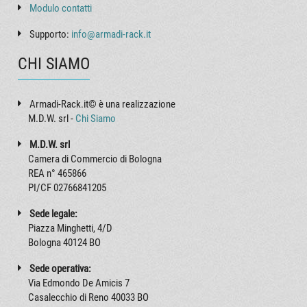
Modulo contatti
Supporto:
info@armadi-rack.it
CHI SIAMO
Armadi-Rack.it© è una realizzazione
M.D.W. srl -
Chi Siamo
M.D.W. srl
Camera di Commercio di Bologna
REA n° 465866
PI/CF 02766841205
Sede legale:
Piazza Minghetti, 4/D
Bologna 40124 BO
Sede operativa:
Via Edmondo De Amicis 7
Casalecchio di Reno 40033 BO