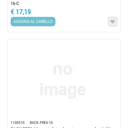
16-C
€ 17,19
AGGIUNGI AL CARRELLO

1100510 RACK.PRE6-16