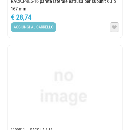
RACK.PRE6-16 parete laterale estrusa per subunit 6U p
167 mm
€ 28,74
AGGIUNGI AL CARRELLO

1100511 RACK.LA 6-16