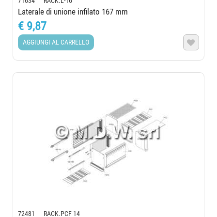
71634 RACK.L-16
Laterale di unione infilato 167 mm
€ 9,87
AGGIUNGI AL CARRELLO

72481 RACK.PCF 14