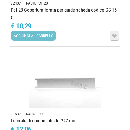
72487 RACK.PCF 28
Pcf 28 Copertura forata per guide scheda codice GS 16-
C
€ 10,29
AGGIUNGI AL CARRELLO

71637 RACK.L-22
Laterale di unione infilato 227 mm
€ 12,06