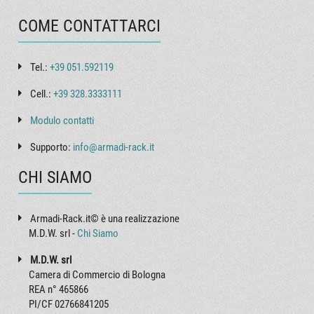
COME CONTATTARCI
Tel.:
+39 051.592119
Cell.:
+39 328.3333111
Modulo contatti
Supporto:
info@armadi-rack.it
CHI SIAMO
Armadi-Rack.it© è una realizzazione
M.D.W. srl -
Chi Siamo
M.D.W. srl
Camera di Commercio di Bologna
REA n° 465866
PI/CF 02766841205