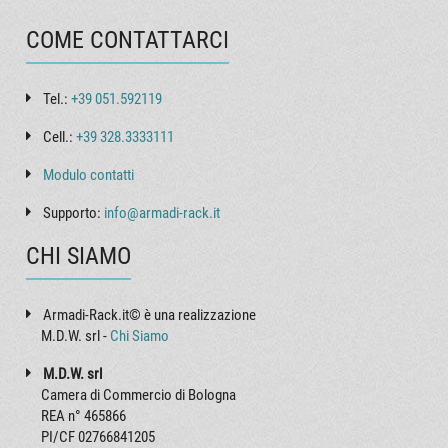
COME CONTATTARCI
Tel.:
+39 051.592119
Cell.:
+39 328.3333111
Modulo contatti
Supporto:
info@armadi-rack.it
CHI SIAMO
Armadi-Rack.it© è una realizzazione
M.D.W. srl -
Chi Siamo
M.D.W. srl
Camera di Commercio di Bologna
REA n° 465866
PI/CF 02766841205