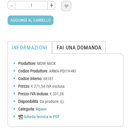
-
-
+
+

AGGIUNGI AL CARRELLO
INFORMAZIONI
FAI UNA DOMANDA
Produttore
: MDW RACK
Codice Produttore
: ARMA-PDI19-4KI
Codice interno
: 68181
Prezzo
: € 271,54 IVA esclusa
Prezzo IVA inclusa
: € 331,28
Disponibilità
: Da produrre
Categoria
:
Ripiani
Scheda tecnica in PDF