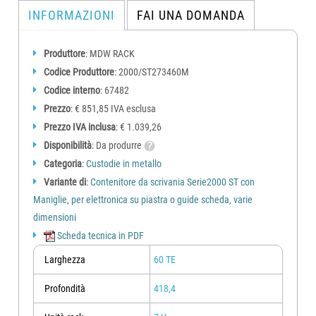
[TE] mm
INFORMAZIONI
FAI UNA DOMANDA
233,4 /
[42]
ST221642M
ST222242M
ST222842M
ST223442M
ST224
Produttore
: MDW RACK
213,4
324,8 /
Codice Produttore
: 2000/ST273460M
2
88,1
[60]
ST221660M
ST222260M
ST222860M
ST223460M
ST224
Codice interno
: 67482
304,8
Prezzo
: € 851,85 IVA esclusa
446,8 /
Prezzo IVA inclusa
[84]
ST221684M
: € 1.039,26
ST222284M
ST222884M
ST223484M
ST224
426,8
Disponibilità
: Da produrre
233,4 /
Categoria
:
Custodie in metallo
[42]
ST231642M
ST232242M
ST232842M
ST233442M
ST234
Variante di
:
Contenitore da scrivania Serie2000 ST con
213,4
324,8 /
Maniglie, per elettronica su piastra o guide scheda, varie
3
132,5
[60]
ST231660M
ST232260M
ST232860M
ST233460M
ST234
dimensioni
304,8
Scheda tecnica in PDF
446,8 /
[84]
ST231684M
ST232284M
ST232884M
ST233484M
ST234
Larghezza
60 TE
426,8
233,4 /
Profondità
418,4
[42]
ST241642M
ST242242M
ST242842M
ST243442M
ST244
213,4