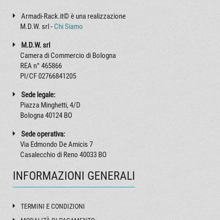
Armadi-Rack.it© è una realizzazione
Questi contenitori sono disponibili anche in allestimento "Semplificato"
M.D.W. srl -
Chi Siamo
(codici che iniziano con SS) che si caratterizzano dall'avere i pannelli
frontale e posteriore realizzati in un corpo unico, e dai due gusci a C di
M.D.W. srl
cui sono composti fissati a pressione. Per questo tipo di allestimento
Camera di Commercio di Bologna
vedi:
Contenitori Elettronica serie 2000/SS allestimento Semplificato
REA n° 465866
PI/CF 02766841205
Sede legale:
Piazza Minghetti, 4/D
Bologna 40124 BO
Sede operativa:
Via Edmondo De Amicis 7
Casalecchio di Reno 40033 BO
INFORMAZIONI GENERALI
TERMINI E CONDIZIONI