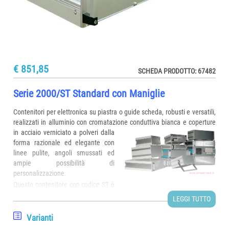
€ 851,85
SCHEDA PRODOTTO: 67482
Serie 2000/ST Standard con Maniglie
Contenitori per elettronica su piastra o guide scheda, robusti e versatili,
realizzati in alluminio con cromatazione conduttiva bianca e coperture
in acciaio verniciato a polveri
dalla
forma razionale ed elegante con
linee pulite, angoli smussati ed
ampie possibilità di
personalizzazione.
Questo contenitore con codice ST è
composto da allestimento standard contraddistinto per frontale e
LEGGI TUTTO
posteriore frazionati in 3 parti, cornici laterali solidali ai fianchi del
contenitore e parte centrale (imbullonata o incernierata) apribile in
Varianti
qualsiasi momento per ispezione, inserimento o estrazione schede