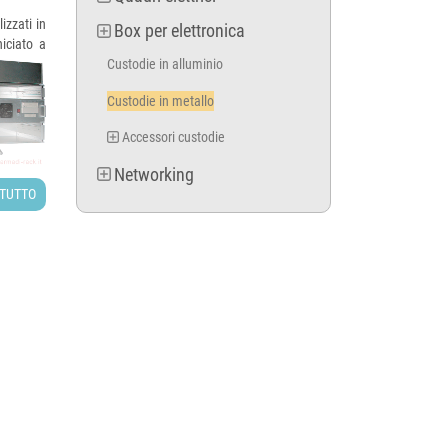
izzati in
Box per elettronica
iciato a
Custodie in alluminio
Custodie in metallo
Accessori custodie
Networking
 TUTTO
ribile in
iche. Si
larmente
tore, su
di fori e
di lupo,