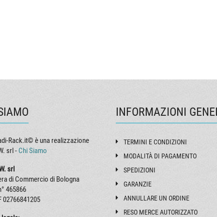
446,8 / [84] 426,8
ST291684
ST292284
ST292884
ST293484
S
Per misure diverse da quelle indicate in tabella è comunque possibile chiede
preventivo contattando l'ufficio commerciale utilizzando la mail indicata tra i 
a fondo pagina.
 SIAMO
INFORMAZIONI GENE
di-Rack.it© è una realizzazione
TERMINI E CONDIZIONI
. srl -
Chi Siamo
MODALITÀ DI PAGAMENTO
W. srl
SPEDIZIONI
ra di Commercio di Bologna
GARANZIE
n° 465866
ANNULLARE UN ORDINE
F 02766841205
RESO MERCE AUTORIZZATO