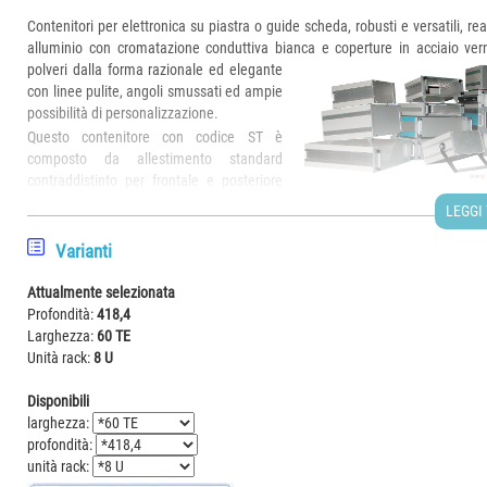
Contenitori per elettronica su piastra o guide scheda, robusti e versatili, real
alluminio con cromatazione conduttiva bianca e coperture in acciaio vern
polveri
dalla forma razionale ed elegante
con linee pulite, angoli smussati ed ampie
possibilità di personalizzazione.
Questo contenitore con codice ST è
composto da allestimento standard
contraddistinto per frontale e posteriore
frazionati in 3 parti, cornici laterali solidali
LEGGI
ai fianchi del contenitore e parte centrale (imbullonata o incernierata) ap
qualsiasi momento per ispezione, inserimento o estrazione schede elettr
Varianti
compone di due gusci a "C" in lamiera verniciata spessore 1 mm partico
resistenti, i gusci sono uniti tramite viti di fissaggio ai fianchi.
Attualmente selezionata
Profondità:
418,4
L'elettronica può essere assemblata direttamente sulla base del conteni
Larghezza:
60 TE
apposita piastra fornibile a parte o su guide scheda (standard).
Unità rack:
8 U
Accessori disponibili: maniglie, piedi di sollevamento, piedini in gomma.
Disponibili
larghezza:
Frontale, retro coperture sono personalizzabili su richiesta con possibilità 
profondità:
scassi per connettori, display, areazione, passaggio cavi, bocche 
unità rack:
predisposizioni per elettronica, ecc.