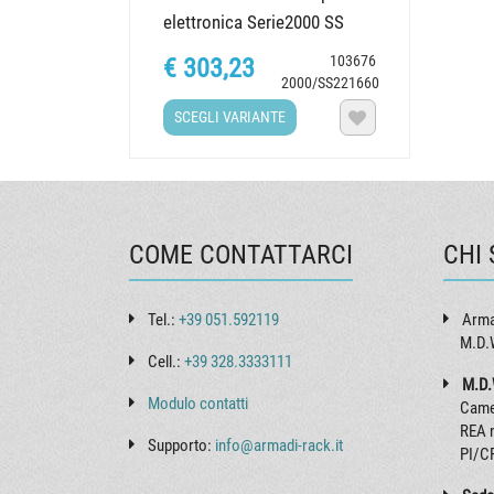
elettronica Serie2000 SS
(allestimento
103676
€ 303,23
Semplificato),...
2000/SS221660
SCEGLI VARIANTE

COME CONTATTARCI
CHI
Tel.:
+39 051.592119
Arma
M.D.W
Cell.:
+39 328.3333111
M.D.
Modulo contatti
Came
REA 
Supporto:
info@armadi-rack.it
PI/C