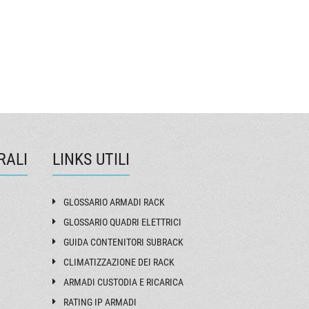
84042M
84060M
84084M
94042M
94060M
RALI
LINKS UTILI
94084M
'ufficio
GLOSSARIO ARMADI RACK
GLOSSARIO QUADRI ELETTRICI
ori e
GUIDA CONTENITORI SUBRACK
CLIMATIZZAZIONE DEI RACK
ARMADI CUSTODIA E RICARICA
RATING IP ARMADI