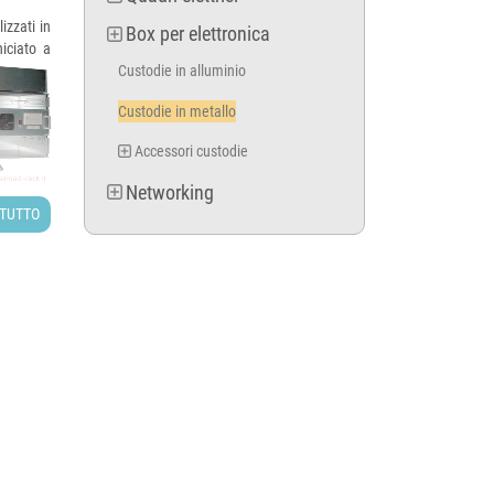
izzati in
Box per elettronica
iciato a
Custodie in alluminio
Custodie in metallo
Accessori custodie
Networking
 TUTTO
ribile in
iche. Si
larmente
tore, su
 seguito,
on fosse
 "Fai una