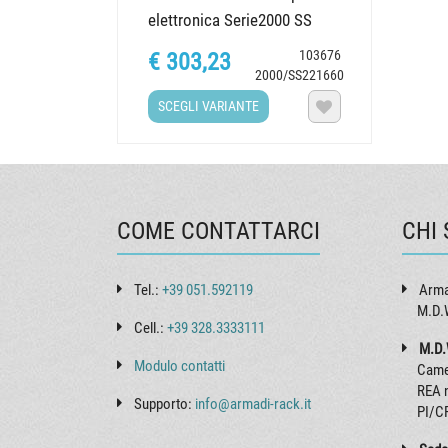
elettronica Serie2000 SS
(allestimento
103676
€ 303,23
Semplificato),...
2000/SS221660
SCEGLI VARIANTE

COME CONTATTARCI
CHI
Tel.:
+39 051.592119
Arma
M.D.W
Cell.:
+39 328.3333111
M.D.
Modulo contatti
Came
REA 
Supporto:
info@armadi-rack.it
PI/C