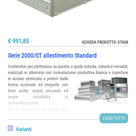
€ 991,85
SCHEDA PRODOTTO: 67608
Serie 2000/ST allestimento Standard
Contenitori per elettronica su piastra o guide scheda, robusti e versatili,
realizzati in alluminio con cromatazione conduttiva bianca e coperture
in acciaio verniciato a polveri
dalla
forma razionale ed elegante con
linee pulite, angoli smussati ed
ampie possibilità di
personalizzazione.
Questo contenitore con codice ST è
composto da allestimento standard contraddistinto per frontale e
LEGGI TUTTO
posteriore frazionati in 3 parti, cornici laterali solidali ai fianchi del
contenitore e parte centrale (imbullonata o incernierata) apribile in
Varianti
qualsiasi momento per ispezione, inserimento o estrazione schede