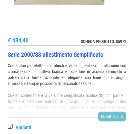
€ 484,46
SCHEDA PRODOTTO: 85972
Serie 2000/SS allestimento Semplificato
Contenitori per elettronica robusti e versatili, realizzati in alluminio con
cromatazione conduttiva bianca e coperture in acciaio verniciato a
polveri dalla forma razionale ed elegante con linee pulite, angoli
smussati ed ampie possibilità di personalizzazione.
Questo contenitore è la versione semplificata (codice SS) con pannelli
frontale e posteriore realizzati in un corpo unico. Si componge di due
gusci a "C" in lamiera verniciata spessore 1 mm particolarmente
resistenti, uniti a pressione (semplificato).
LEGGI TUTTO
L'elettronica può essere assemblata direttamente sulla base del
Varianti
contenitore, su apposita piastra fornibile a parte o su guide scheda