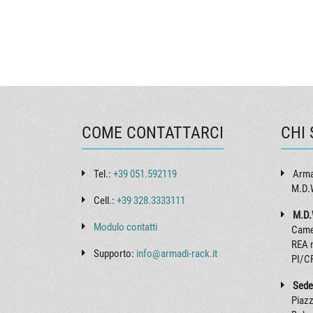
COME CONTATTARCI
CHI
Tel.:
+39 051.592119
Arma
M.D.W
Cell.:
+39 328.3333111
M.D.
Modulo contatti
Came
REA 
Supporto:
info@armadi-rack.it
PI/C
Sede
Piazz