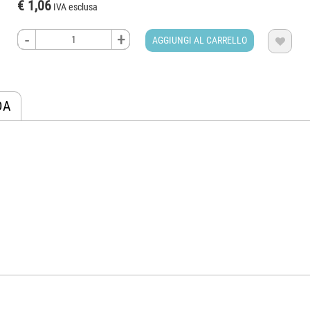
€ 1,06
IVA esclusa
-
-
+
+
AGGIUNGI AL CARRELLO

DA