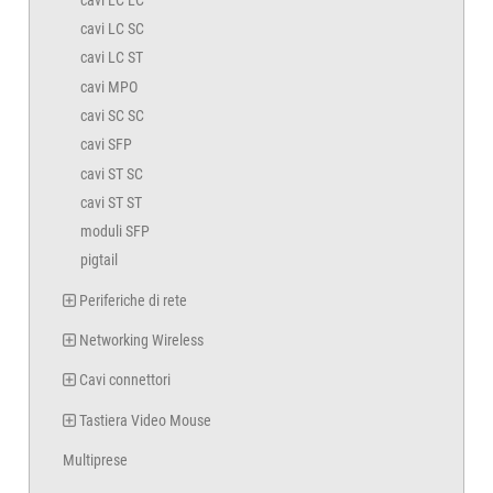
cavi LC SC
cavi LC ST
cavi MPO
cavi SC SC
cavi SFP
cavi ST SC
cavi ST ST
moduli SFP
pigtail
Periferiche di rete
Networking Wireless
Cavi connettori
Tastiera Video Mouse
Multiprese