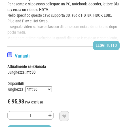
Per esempio si possono collegare un PC, notebook, decoder, lettore Blu
ray ecc a un video o HDTV.
Nello specifico questo cavo supporta 3D, audio HD, 8K, HDCP, EDID,
Plug and Play e Hot Swap.
Il segnale video sul cavo classico di rame comincia a deteriorarsi dopo
pochi metri.
Mantenere ottime risoluzioni a grandi distanze è costoso e complicato,
si possono usare cavi amplificati, che solitamente non oltrepassano i
LEGGI TUTTO
50 metri e necessitano di regolazioni, oppure si possono usare
estensori tramite cavo di rete, che necessitano di alimentazione e cavi
Varianti
di rete su misura.
L’alternativa ora sono questi cavi AOC (Active Optical Cable), coi quali si
Attualmente selezionata
possono raggiungere grandi distanze mantenendo altissime risoluzioni
Lunghezza:
mt 30
e con nessuna alimentazione o regolazione da effettuare.
E' sufficiente collegare i due connettori alla HDTV e al dispositivo
Disponibili
sorgente ed il collegamento è pronto.
lunghezza:
Rappresenta quindi un’ottima soluzione per collegamenti home video,
videogame, scuole, dimostrazioni, fiere.
€ 95,98
IVA esclusa
CARATTERISTICHE E VANTAGGI
-
-
+
+

Non c’è perdita di segnale e l’immagine viene trasmessa con grande
chiarezza senza ritardi.