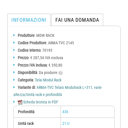
INFORMAZIONI
FAI UNA DOMANDA
Struttura in profili di alluminio imbullonati su giunti a tre vie per
realizzare telai robusti, precisi e leggeri.
I profili sono in estruso di alluminio con la foratura a passo 44,45 mm
Produttore
: MDW RACK
su tutte le alette di sostegno.
Codice Produttore
: ARMA-TVC 2145
Grazie ad un ampia gamma di accessori e componenti sono ideali per
realizzare contenitori per strumentazione ed elettronica
Codice interno
: 70195
Prezzo
: € 287,54 IVA esclusa
Prezzo IVA inclusa
: € 350,80
Disponibilità
: Da produrre
Categoria
:
Telai Modul Rack
Variante di
:
ARMA-TVC Telaio Modulrack L=311, varie
altezza/Unità rack e profondità
Scheda tecnica in PDF
Profondità
436
Unità rack
21 U
I telai ModulRack hanno codici nella forma TV(A/B/C)XXXX dove la 3a