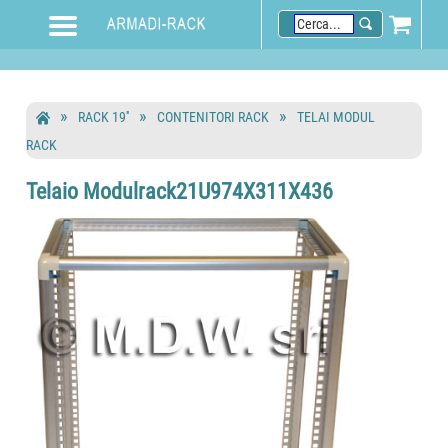
RACK 19''
CONTENITORI RACK
TELAI MODUL
RACK
Telaio Modulrack21U974X311X436