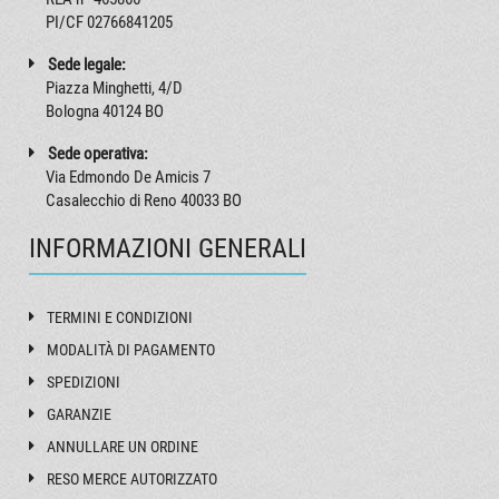
PI/CF 02766841205
TVC
TVC
TVC
TVC
TVC
42
271
311
Sede legale:
0925
0935
0945
0950
0960
Piazza Minghetti, 4/D
Bologna 40124 BO
TVB
TVB
TVB
TVB
TVB
9
441
60
362
402
0925
0935
0945
0950
0960
Sede operativa:
Via Edmondo De Amicis 7
TVA
TVA
TVA
TVA
TVA
Casalecchio di Reno 40033 BO
84
485
525
0925
0935
0945
0950
0960
INFORMAZIONI GENERALI
TVC
TVC
TVC
TVC
TVC
42
271
311
1225
1235
1245
1250
1260
TERMINI E CONDIZIONI
TVB
TVB
TVB
TVB
TVB
12
574
60
362
402
MODALITÀ DI PAGAMENTO
1225
1235
1245
1250
1260
SPEDIZIONI
TVA
TVA
TVA
TVA
TVA
GARANZIE
84
485
525
1225
1235
1245
1250
1260
ANNULLARE UN ORDINE
TVC
TVC
TVC
TVC
TVC
RESO MERCE AUTORIZZATO
42
271
311