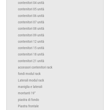
contenitori 04 unità
TVC
TVC
TVC
TVC
TVC
42
271
311
contenitori 05 unità
0225
0235
0245
0250
0260
contenitori 06 unità
TVB
TVB
TVB
TVB
TVB
contenitori 07 unità
2
129
60
362
402
0225
0235
0245
0250
0260
contenitori 08 unità
contenitori 09 unità
TVA
TVA
TVA
TVA
TVA
84
485
525
0225
0235
0245
0250
0260
contenitori 12 unità
contenitori 15 unità
TVC
TVC
TVC
TVC
TVC
contenitori 18 unità
42
271
311
0325
0335
0345
0350
0360
contenitori 21 unità
accessori contenitori rack
TVB
TVB
TVB
TVB
TVB
3
174
60
362
402
0325
0335
0345
0350
0360
fondi modul rack
Laterali modul rack
TVA
TVA
TVA
TVA
TVA
maniglia e laterali
84
485
525
0325
0335
0345
0350
0360
montanti 19"
piastra di fondo
TVC
TVC
TVC
TVC
TVC
42
271
311
0425
0435
0445
0450
0460
Piastra frontale