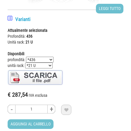
LEGGI TUTTO
Varianti
Attualmente selezionata
Profondità:
436
Unità rack:
21 U
Disponibili
profondità:
unità rack:
€ 287,54
IVA esclusa
-
-
+
+

AGGIUNGI AL CARRELLO