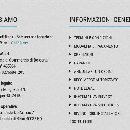
 SIAMO
INFORMAZIONI GENE
di-Rack.it© è una realizzazione
TERMINI E CONDIZIONI
. srl -
Chi Siamo
MODALITÀ DI PAGAMENTO
W. srl
SPEDIZIONI
ra di Commercio di Bologna
GARANZIE
n° 465866
ANNULLARE UN ORDINE
F 02766841205
RESO MERCE AUTORIZZATO
 legale:
NOTE LEGALI
a Minghetti, 4/D
gna 40124 BO
INFORMATIVA PRIVACY
INFORMATIVA SUI COOKIES
 operativa:
Edmondo De Amicis 7
RIVENDITORI, INSTALLATORI,
lecchio di Reno 40033 BO
COSTRUTTORI