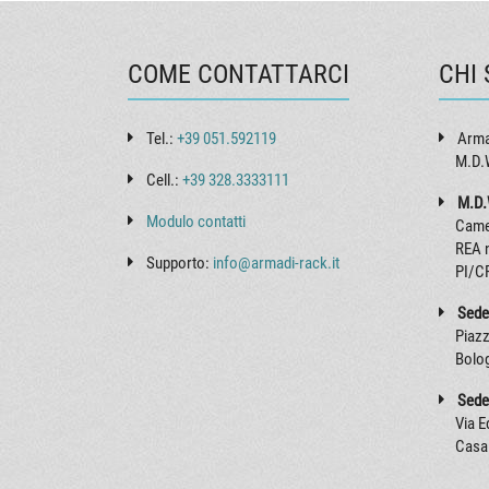
COME CONTATTARCI
CHI
Tel.:
+39 051.592119
Arma
M.D.W
Cell.:
+39 328.3333111
M.D.
Modulo contatti
Came
REA 
Supporto:
info@armadi-rack.it
PI/C
Sede
Piazz
Bolo
Sede
Via 
Casa